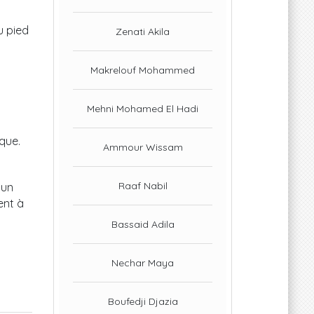
u pied
Zenati Akila
Makrelouf Mohammed
Mehni Mohamed El Hadi
d
ique.
Ammour Wissam
Raaf Nabil
 un
ent à
Bassaid Adila
Nechar Maya
Boufedji Djazia