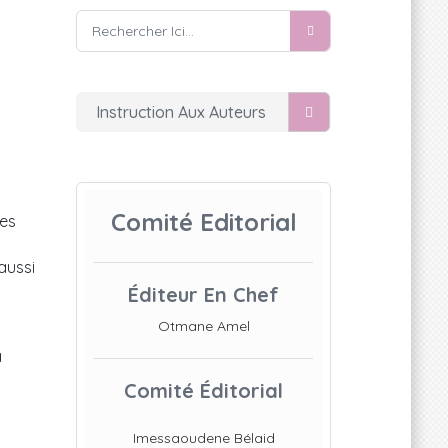
Instruction Aux Auteurs
Comité Editorial
res
aussi
Éditeur En Chef
Otmane Amel
à
Comité Éditorial
Imessaoudene Bélaid