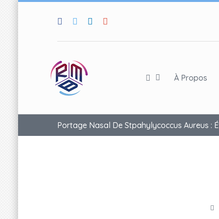
À Propos
Portage Nasal De Stpahylycoccus Aureus : Ét